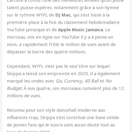
L’artiste a connu l’une des meilleures années qu’un jeune
talent puisse espérer, notamment grâce à son hymne
sur le rythme WYFL de
DJ Mac
, qui s’est hissé à la
première place à la fois du classement hebdomadaire
YouTube Jamaïque et de
Apple Music Jamaica
. Le
morceau, mis en ligne sur YouTube il y a à peine un
mois, a rapidement frôlé le million de vues avant de
dépasser la barre des quatre millions.
Cependant, WYFL n’est pas le seul titre sur lequel
Skippa a laissé son empreinte en 2025. Il a également
marqué les ondes avec
Go
,
Currency
,
40 Ball
et
No
Budget
. À eux quatre, ces morceaux cumulent plus de 12
millions de vues.
Reconnu pour son style dancehall moderne aux
influences trap, Skippa s’est constitué une base solide
de jeunes fans qui le suivra sans aucun doute tout au