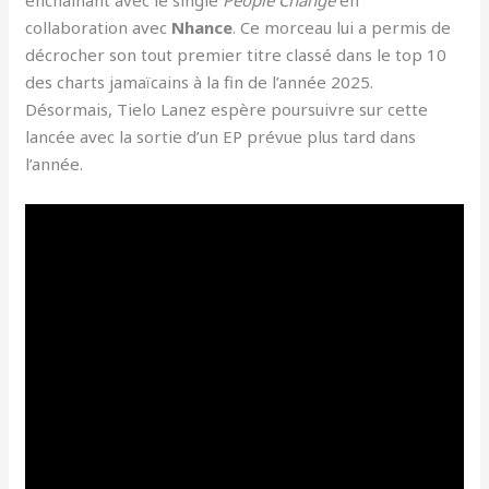
enchaînant avec le single
People Change
en
collaboration avec
Nhance
. Ce morceau lui a permis de
décrocher son tout premier titre classé dans le top 10
des charts jamaïcains à la fin de l’année 2025.
Désormais, Tielo Lanez espère poursuivre sur cette
lancée avec la sortie d’un EP prévue plus tard dans
l’année.