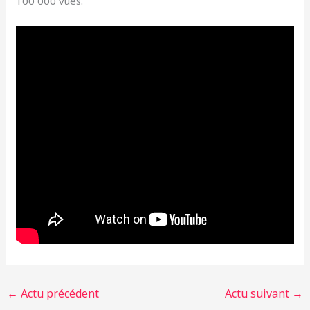
100 000 vues.
←
Actu précédent
Actu suivant
→