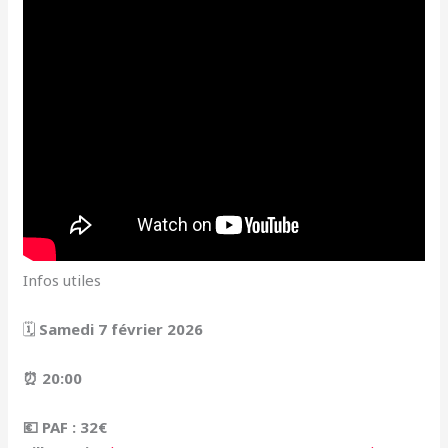
Infos utiles
🗓
Samedi 7 février 2026
⏰ 20:00
💶 PAF : 32€