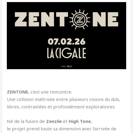
ZENTONE
, c’est une rencontre.
Une collision maîtrisée entre plusieurs visions du dub,
libres, contrastées et profondément exploratoires.
Né de la fusion de
Zenzile
et
High Tone
,
le projet prend toute sa dimension avec l’arrivée de