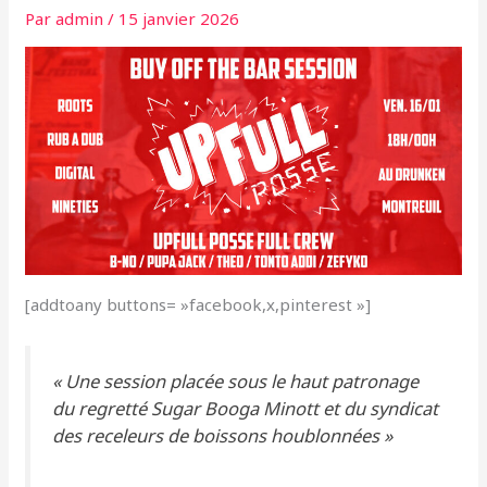
Par
admin
/
15 janvier 2026
[addtoany buttons= »facebook,x,pinterest »]
« Une session placée sous le haut patronage
du regretté Sugar Booga Minott et du syndicat
des receleurs de boissons houblonnées »