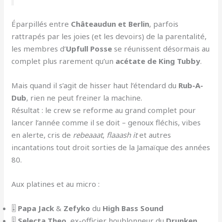
Éparpillés entre
Châteaudun et Berlin
, parfois
rattrapés par les joies (et les devoirs) de la parentalité,
les membres d’
Upfull Posse
se réunissent désormais au
complet plus rarement qu’un
acétate de King Tubby
.
Mais quand il s’agit de hisser haut l’étendard du
Rub-A-
Dub
, rien ne peut freiner la machine.
Résultat : le crew se reforme au grand complet pour
lancer l’année comme il se doit – genoux fléchis, vibes
en alerte, cris de
rebeaaat
,
flaaash it
et autres
incantations tout droit sorties de la Jamaïque des années
80.
Aux platines et au micro :
🎚
Papa Jack
&
Zefyko
du
High Bass Sound
🎚
Selecta Theo
, ex-officier houblonneur du
Drunken