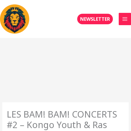
Aller
au
contenu
NEWSLETTER
LES BAM! BAM! CONCERTS
#2 – Kongo Youth & Ras