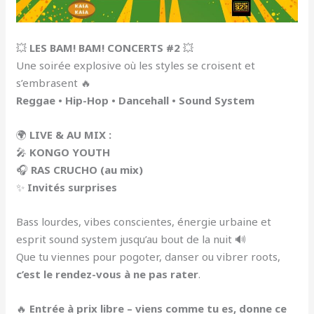
💥
LES BAM! BAM! CONCERTS #2
💥
Une soirée explosive où les styles se croisent et
s’embrasent 🔥
Reggae • Hip-Hop • Dancehall • Sound System
🌍
LIVE & AU MIX :
🎤
KONGO YOUTH
🎧
RAS CRUCHO (au mix)
✨
Invités surprises
Bass lourdes, vibes conscientes, énergie urbaine et
esprit sound system jusqu’au bout de la nuit 🔊
Que tu viennes pour pogoter, danser ou vibrer roots,
c’est le rendez-vous à ne pas rater
.
🔥
Entrée à prix libre – viens comme tu es, donne ce