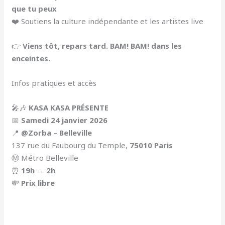
que tu peux
❤️ Soutiens la culture indépendante et les artistes live
👉
Viens tôt, repars tard. BAM! BAM! dans les
enceintes.
Infos pratiques et accès
🎤🎶
KASA KASA PRÉSENTE
📅
Samedi 24 janvier 2026
📍
@Zorba – Belleville
137 rue du Faubourg du Temple,
75010 Paris
Ⓜ️ Métro Belleville
⏰
19h → 2h
💸
Prix libre