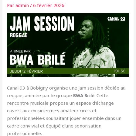
Par
admin
/
6 février 2026
Canal 93 à Bobigny organise une jam session dédiée au
reggae, animée par le groupe
BWA Brilé
. Cette
rencontre musicale propose un espace d’échange
ouvert aux musicien·ne·s amateur·rice·s et
professionnel·le·s souhaitant jouer ensemble dans un
cadre convivial et équipé d’une sonorisation
professionnelle.