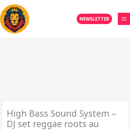
Aller
au
contenu
NEWSLETTER
High Bass Sound System –
DJ set reggae roots au