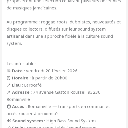
proposeront une sélection couvrant plusieurs décennies
de musiques jamaïcaines.
Au programme : reggae roots, dubplates, nouveautés et
disques collectors, diffusés sur leur sound system
artisanal dans une approche fidèle à la culture sound
system.
Les infos utiles
📅
Date :
vendredi 20 février 2026
⏰
Horaire :
à partir de 20h00
📍
Lieu :
Larocafé
📌
Adresse :
74 avenue Gaston Roussel, 93230
Romainville
🚇
Accès :
Romainville — transports en commun et
accès routier à proximité
🔊
Sound system :
High Bass Sound System
🎶
Style :
reggae roots / dub / sound system